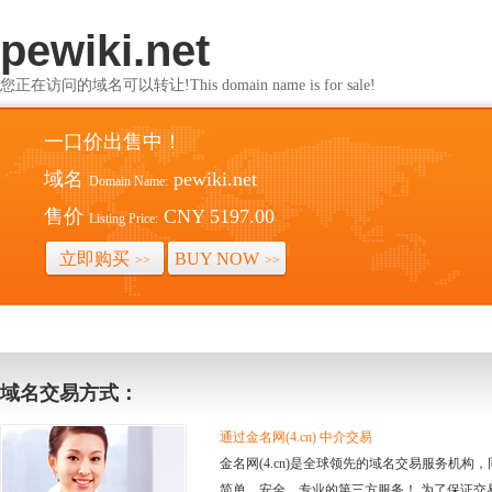
pewiki.net
您正在访问的域名可以转让!This domain name is for sale!
一口价出售中！
域名
pewiki.net
Domain Name:
售价
CNY 5197.00
Listing Price:
立即购买
BUY NOW
>>
>>
域名交易方式：
通过金名网(4.cn) 中介交易
金名网(4.cn)是全球领先的域名交易服务机
简单、安全、专业的第三方服务！ 为了保证交