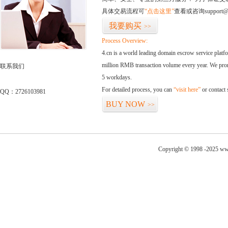
具体交易流程可
“点击这里”
查看或咨询support@
我要购买
>>
Process Overview:
4.cn is a world leading domain escrow service plat
million RMB transaction volume every year. We promi
联系我们
5 workdays.
For detailed process, you can
“visit here”
or contact
QQ：2726103981
BUY NOW
>>
Copyright © 1998 -2025 www